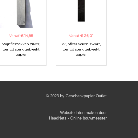
Vanaf
€ 14,95
Vanaf
€ 26,01
Wijnfleszakken zilver,
Wijnfleszakken zwart,
geribd sterk gebleekt
geribd sterk gebleekt
papier
papier
© 2023 by Geschenkpapier Outlet
Website laten maken
door
HeadNets - Online bouwmeester