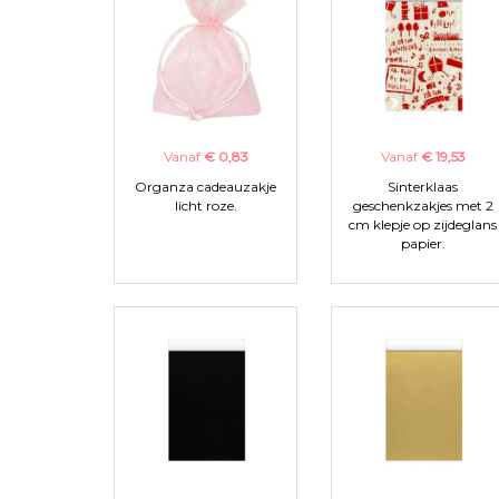
Vanaf
€ 0,83
Vanaf
€ 19,53
Organza cadeauzakje
Sinterklaas
licht roze.
geschenkzakjes met 2
cm klepje op zijdeglans
papier.