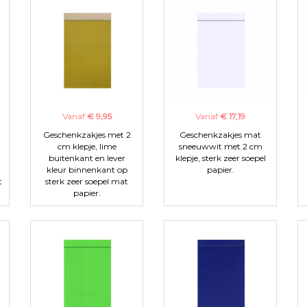
Vanaf
€ 9,95
Vanaf
€ 17,19
Geschenkzakjes met 2
Geschenkzakjes mat
cm klepje, lime
sneeuwwit met 2 cm
buitenkant en lever
klepje, sterk zeer soepel
kleur binnenkant op
papier.
t
sterk zeer soepel mat
papier.