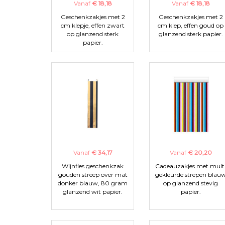
Vanaf
€ 18,18
Vanaf
€ 18,18
Geschenkzakjes met 2
Geschenkzakjes met 2
cm klepje, effen zwart
cm klep, effen goud op
op glanzend sterk
glanzend sterk papier.
papier.
Vanaf
€ 34,17
Vanaf
€ 20,20
Wijnfles geschenkzak
Cadeauzakjes met mult
gouden streep over mat
gekleurde strepen blau
donker blauw, 80 gram
op glanzend stevig
glanzend wit papier.
papier.