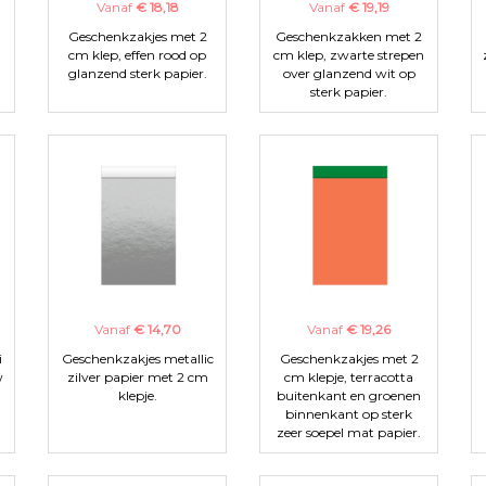
Vanaf
€ 18,18
Vanaf
€ 19,19
Geschenkzakjes met 2
Geschenkzakken met 2
cm klep, effen rood op
cm klep, zwarte strepen
glanzend sterk papier.
over glanzend wit op
sterk papier.
Vanaf
€ 14,70
Vanaf
€ 19,26
i
Geschenkzakjes metallic
Geschenkzakjes met 2
w
zilver papier met 2 cm
cm klepje, terracotta
klepje.
buitenkant en groenen
binnenkant op sterk
zeer soepel mat papier.