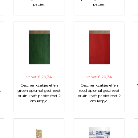
papier.
papier.
Vanaf
€ 20,34
Vanaf
€ 20,34
Geschenkzakjes effen
Geschenkzakjes effen
t
groen op smal gestreept
rood op smal gestreept
2
bruin kraft papier met 2
bruin kraft papier met 2
cm klepje.
cm klepje.