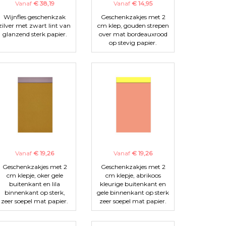
Vanaf
€ 38,19
Vanaf
€ 14,95
Wijnfles geschenkzak
Geschenkzakjes met 2
zilver met zwart lint van
cm klep, gouden strepen
glanzend sterk papier.
over mat bordeauxrood
op stevig papier.
Vanaf
€ 19,26
Vanaf
€ 19,26
Geschenkzakjes met 2
Geschenkzakjes met 2
cm klepje, oker gele
cm klepje, abrikoos
buitenkant en lila
kleurige buitenkant en
binnenkant op sterk,
gele binnenkant op sterk
zeer soepel mat papier.
zeer soepel mat papier.