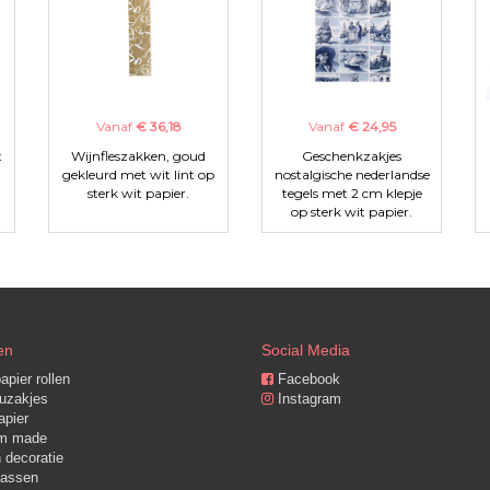
Vanaf
€ 36,18
Vanaf
€ 24,95
t
Wijnfleszakken, goud
Geschenkzakjes
gekleurd met wit lint op
nostalgische nederlandse
sterk wit papier.
tegels met 2 cm klepje
op sterk wit papier.
en
Social Media
pier rollen
Facebook
zakjes
Instagram
pier
m made
 decoratie
assen