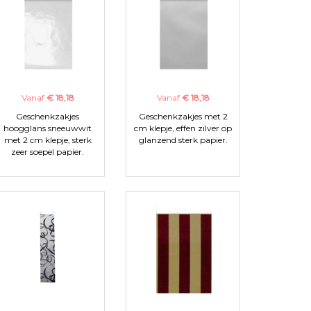
Vanaf
€ 18,18
Vanaf
€ 18,18
Geschenkzakjes
Geschenkzakjes met 2
hoogglans sneeuwwit
cm klepje, effen zilver op
met 2 cm klepje, sterk
glanzend sterk papier.
zeer soepel papier.