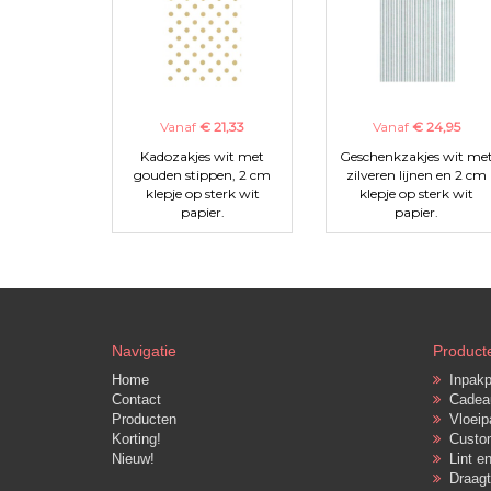
Vanaf
€ 21,33
Vanaf
€ 24,95
Kadozakjes wit met
Geschenkzakjes wit me
gouden stippen, 2 cm
zilveren lijnen en 2 cm
klepje op sterk wit
klepje op sterk wit
papier.
papier.
Navigatie
Product
Home
Inpakpa
Contact
Cadeau
Producten
Vloeipa
Korting!
Custo
Nieuw!
Lint en
Draagt