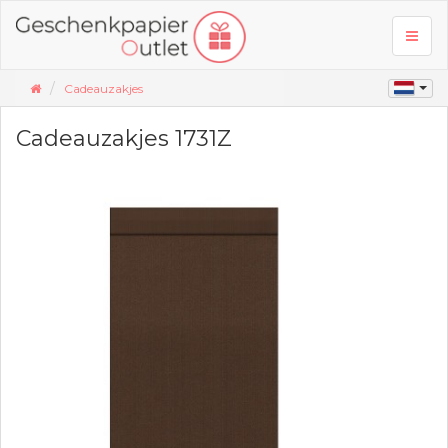
Toggl
naviga
Cadeauzakjes
Cadeauzakjes 1731Z