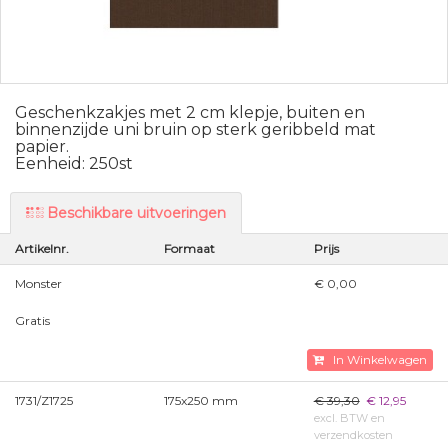
Geschenkzakjes met 2 cm klepje, buiten en
binnenzijde uni bruin op sterk geribbeld mat
papier.
Eenheid: 250st
Beschikbare uitvoeringen
Artikelnr.
Formaat
Prijs
Monster
€ 0,00
Gratis
In Winkelwagen
1731/Z1725
175x250 mm
€ 39,30
€ 12,95
excl. BTW en
verzendkosten