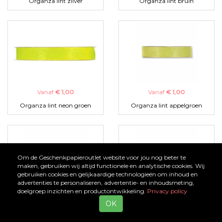
Organza lint zilver
Organza lint bruin
Vanaf
€ 1,00
Vanaf
€ 1,00
Organza lint neon groen
Organza lint appelgroen
Om de Geschenkpapieroutlet website voor jou nog beter te
maken, gebruiken wij altijd functionele en analytische cookies. Wij
gebruiken cookies en gelijkaardige technologieën om inhoud en
advertenties te personaliseren, advertentie- en inhoudsmeting,
doelgroep inzichten en productontwikkeling.
Privacy policy
Vanaf
€ 1,00
Vanaf
€ 1,00
OK
Organza lint zwart
Organza lint turquoise