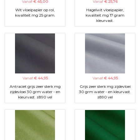
Vanaf
€ 45,00
Vanaf
€ 25,76
Wit vloeipapier op rol,
Hagelwit vloeipapier,
kwaliteit mg 25 gram.
kwaliteit mg 17 gram
kleurvast.
Vanaf
€ 44,95
Vanaf
€ 44,95
Antraciet grijs zeer sterk mg
Grijs zeer sterk mg zijdevloei
zijdevloei 30 grm water - en
30 grm water - en kleurvast.
kleurvast. ±890 vel
±890 vel