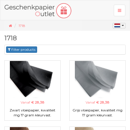
Toggl
naviga
1718
1718
Filter products
Vanaf
€ 28,38
Vanaf
€ 28,38
Zwart vloeipapier, kwaliteit
Grijs vloeipapier, kwaliteit mg
mg 17 gram kleurvast.
17 gram kleurvast.