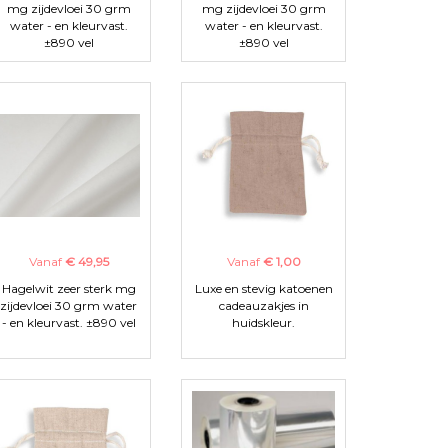
mg zijdevloei 30 grm
mg zijdevloei 30 grm
water - en kleurvast.
water - en kleurvast.
±890 vel
±890 vel
Vanaf
€ 49,95
Vanaf
€ 1,00
Hagelwit zeer sterk mg
Luxe en stevig katoenen
zijdevloei 30 grm water
cadeauzakjes in
- en kleurvast. ±890 vel
huidskleur.