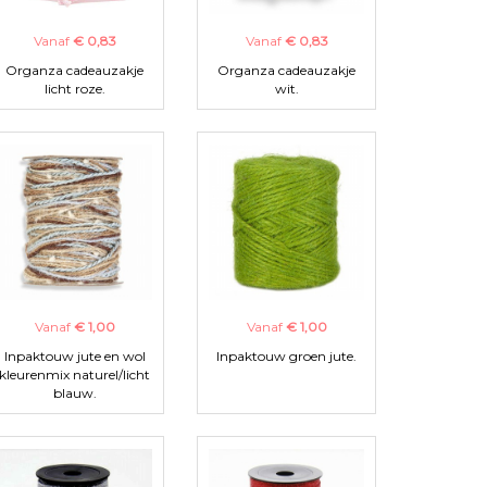
Vanaf
€ 0,83
Vanaf
€ 0,83
Organza cadeauzakje
Organza cadeauzakje
licht roze.
wit.
Vanaf
€ 1,00
Vanaf
€ 1,00
Inpaktouw jute en wol
Inpaktouw groen jute.
kleurenmix naturel/licht
blauw.