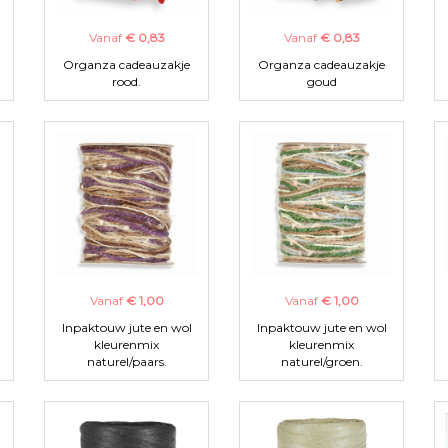
Vanaf
€ 0,83
Vanaf
€ 0,83
Organza cadeauzakje
Organza cadeauzakje
rood.
goud
Vanaf
€ 1,00
Vanaf
€ 1,00
Inpaktouw jute en wol
Inpaktouw jute en wol
kleurenmix
kleurenmix
naturel/paars.
naturel/groen.