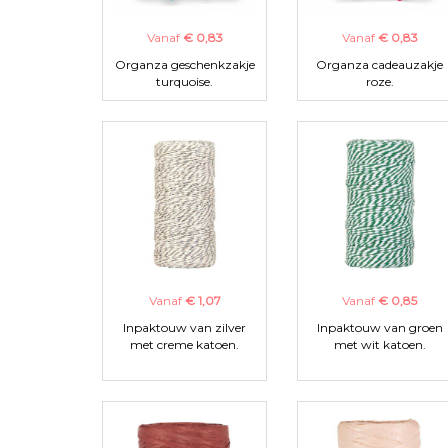
Vanaf
€ 0,83
Vanaf
€ 0,83
Organza geschenkzakje
Organza cadeauzakje
turquoise.
roze.
Vanaf
€ 1,07
Vanaf
€ 0,85
Inpaktouw van zilver
Inpaktouw van groen
met creme katoen.
met wit katoen.