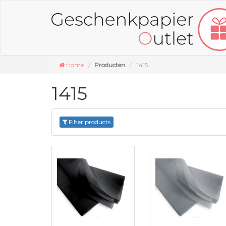
Home
Producten
1415
1415
Filter products