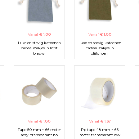
Vanaf
€ 1,00
Vanaf
€ 1,00
n
Luxe en stevig katoenen
Luxe en stevig katoenen
cadeauzakjes in licht
cadeauzakjes in
blauw.
olijfgroen.
Vanaf
€ 1,80
Vanaf
€ 1,67
Tape 50 mm × 66 meter
Pp tape 48 mm × 66
acryl transparant no
meter transparant low