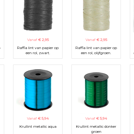
Vanaf
€ 2,95
Vanaf
€ 2,95
p
Raffia lint van papier op
Raffia lint van papier op
een rol, zwart.
een rol, olijfgroen.
Vanaf
€ 5,94
Vanaf
€ 5,94
Krullint metallic aqua
Krullint metallic donker
groen