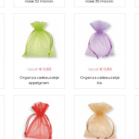
noise 32 micron.
noise 35 micron.
Vanaf
€ 0,83
Vanaf
€ 0,83
Organza cadeauzakje
Organza cadeauzakje
appelgroen.
lila.