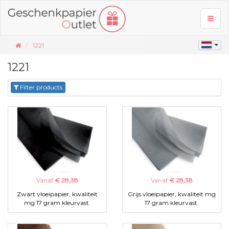
Toggl
naviga
1221
1221
Filter products
Vanaf
€ 28,38
Vanaf
€ 28,38
Zwart vloeipapier, kwaliteit
Grijs vloeipapier, kwaliteit mg
mg 17 gram kleurvast.
17 gram kleurvast.