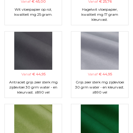
Vanaf
€ 45,00
Vanaf
€ 25,76
Wit vloeipapier op rol,
Hagelwit vloeipapier,
kwaliteit mg 25 gram.
kwaliteit mg 17 gram
kleurvast.
Vanaf
€ 44,95
Vanaf
€ 44,95
Antraciet grijs zeer sterk mg
Grijs zeer sterk mg zijdevloei
zijdevloei 30 grm water - en
30 grm water - en kleurvast.
kleurvast. ±890 vel
±890 vel