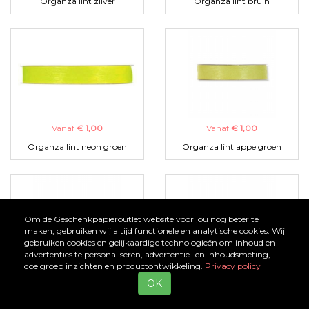
Organza lint zilver
Organza lint bruin
Vanaf
€ 1,00
Vanaf
€ 1,00
Organza lint neon groen
Organza lint appelgroen
Om de Geschenkpapieroutlet website voor jou nog beter te
maken, gebruiken wij altijd functionele en analytische cookies. Wij
gebruiken cookies en gelijkaardige technologieën om inhoud en
advertenties te personaliseren, advertentie- en inhoudsmeting,
doelgroep inzichten en productontwikkeling.
Privacy policy
Vanaf
€ 1,00
Vanaf
€ 1,00
OK
Organza lint zwart
Organza lint turquoise