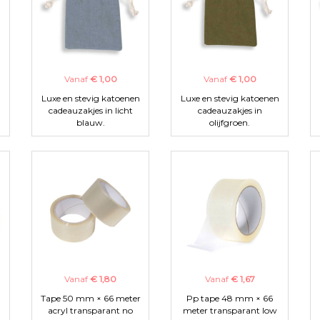
Vanaf
€ 1,00
Vanaf
€ 1,00
n
Luxe en stevig katoenen
Luxe en stevig katoenen
cadeauzakjes in licht
cadeauzakjes in
blauw.
olijfgroen.
Vanaf
€ 1,80
Vanaf
€ 1,67
Tape 50 mm × 66 meter
Pp tape 48 mm × 66
acryl transparant no
meter transparant low