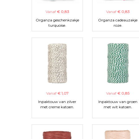
Vanaf
€ 0,83
Vanaf
€ 0,83
Organza geschenkzakje
Organza cadeauzakje
turquoise.
roze.
Vanaf
€ 1,07
Vanaf
€ 0,85
Inpaktouw van zilver
Inpaktouw van groen
met creme katoen.
met wit katoen.