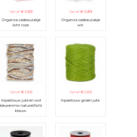
Vanaf
€ 0,83
Vanaf
€ 0,83
Organza cadeauzakje
Organza cadeauzakje
licht roze.
wit.
Vanaf
€ 1,00
Vanaf
€ 1,00
Inpaktouw jute en wol
Inpaktouw groen jute.
kleurenmix naturel/licht
blauw.