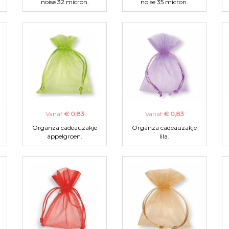
noise 32 micron.
noise 35 micron.
Vanaf
€ 0,83
Vanaf
€ 0,83
Organza cadeauzakje
Organza cadeauzakje
appelgroen.
lila.