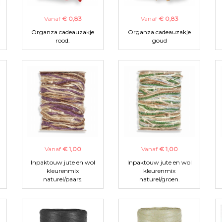
Vanaf
€ 0,83
Vanaf
€ 0,83
Organza cadeauzakje
Organza cadeauzakje
rood.
goud
Vanaf
€ 1,00
Vanaf
€ 1,00
Inpaktouw jute en wol
Inpaktouw jute en wol
kleurenmix
kleurenmix
naturel/paars.
naturel/groen.