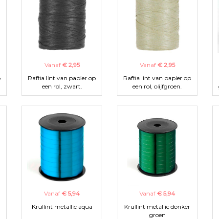
Vanaf
€ 2,95
Vanaf
€ 2,95
p
Raffia lint van papier op
Raffia lint van papier op
een rol, zwart.
een rol, olijfgroen.
Vanaf
€ 5,94
Vanaf
€ 5,94
Krullint metallic aqua
Krullint metallic donker
groen