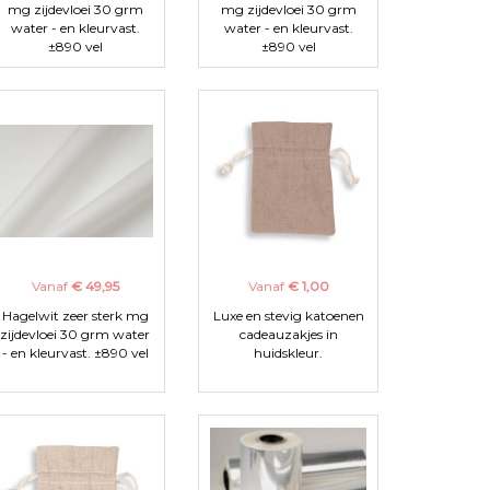
mg zijdevloei 30 grm
mg zijdevloei 30 grm
water - en kleurvast.
water - en kleurvast.
±890 vel
±890 vel
Vanaf
€ 49,95
Vanaf
€ 1,00
Hagelwit zeer sterk mg
Luxe en stevig katoenen
zijdevloei 30 grm water
cadeauzakjes in
- en kleurvast. ±890 vel
huidskleur.