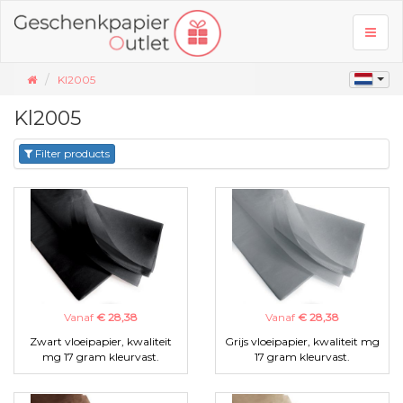
Toggl
naviga
Kl2005
Kl2005
Filter products
Vanaf
€ 28,38
Vanaf
€ 28,38
Zwart vloeipapier, kwaliteit
Grijs vloeipapier, kwaliteit mg
mg 17 gram kleurvast.
17 gram kleurvast.