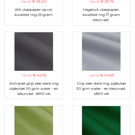
Vanaf
€ 45,00
Vanaf
€ 25,76
Wit vloeipapier op rol,
Hagelwit vloeipapier,
kwaliteit mg 25 gram.
kwaliteit mg 17 gram
kleurvast.
Vanaf
€ 44,95
Vanaf
€ 44,95
Antraciet grijs zeer sterk mg
Grijs zeer sterk mg zijdevloei
zijdevloei 30 grm water - en
30 grm water - en kleurvast.
kleurvast. ±890 vel
±890 vel