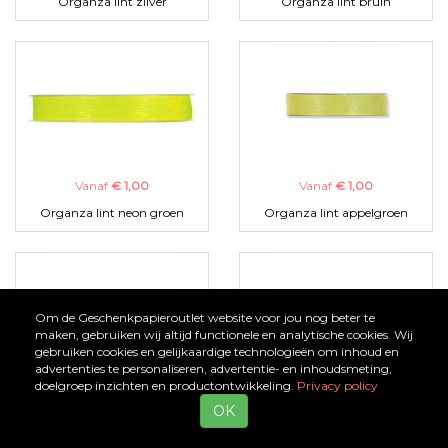
Organza lint zilver
Organza lint bruin
Vanaf
€ 1,00
Vanaf
€ 1,00
Organza lint neon groen
Organza lint appelgroen
Om de Geschenkpapieroutlet website voor jou nog beter te
maken, gebruiken wij altijd functionele en analytische cookies. Wij
gebruiken cookies en gelijkaardige technologieën om inhoud en
advertenties te personaliseren, advertentie- en inhoudsmeting,
doelgroep inzichten en productontwikkeling.
Privacy policy
Vanaf
€ 1,00
Vanaf
€ 1,00
OK
Organza lint zwart
Organza lint turquoise