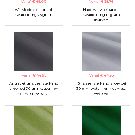
Vanaf
€ 45,00
Vanaf
€ 25,76
Wit vloeipapier op rol,
Hagelwit vloeipapier,
kwaliteit mg 25 gram.
kwaliteit mg 17 gram
kleurvast.
Vanaf
€ 44,95
Vanaf
€ 44,95
Antraciet grijs zeer sterk mg
Grijs zeer sterk mg zijdevloei
zijdevloei 30 grm water - en
30 grm water - en kleurvast.
kleurvast. ±890 vel
±890 vel