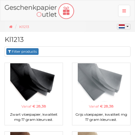
Toggl
naviga
Kl1213
Kl1213
Filter products
Vanaf
€ 28,38
Vanaf
€ 28,38
Zwart vloeipapier, kwaliteit
Grijs vloeipapier, kwaliteit mg
mg 17 gram kleurvast.
17 gram kleurvast.