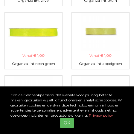
Organza lint zilver
Organza lint bruin
Vanaf
€ 1,00
Vanaf
€ 1,00
Organza lint neon groen
Organza lint appelgroen
Om de Geschenkpapieroutlet website voor jou nog beter te
maken, gebruiken wij altijd functionele en analytische cookies. Wij
gebruiken cookies en gelijkaardige technologieën om inhoud en
advertenties te personaliseren, advertentie- en inhoudsmeting,
doelgroep inzichten en productontwikkeling.
Privacy policy
Vanaf
€ 1,00
Vanaf
€ 1,00
OK
Organza lint zwart
Organza lint turquoise