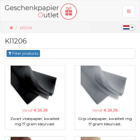
Toggl
naviga
Kl1206
Kl1206
Filter products
Vanaf
€ 28,38
Vanaf
€ 28,38
Zwart vloeipapier, kwaliteit
Grijs vloeipapier, kwaliteit mg
mg 17 gram kleurvast.
17 gram kleurvast.