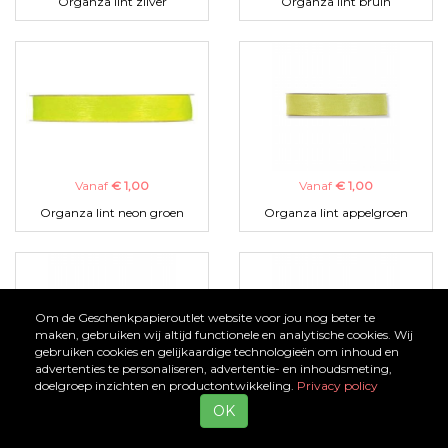
Organza lint zilver
Organza lint bruin
Vanaf
€ 1,00
Vanaf
€ 1,00
Organza lint neon groen
Organza lint appelgroen
Om de Geschenkpapieroutlet website voor jou nog beter te
maken, gebruiken wij altijd functionele en analytische cookies. Wij
gebruiken cookies en gelijkaardige technologieën om inhoud en
advertenties te personaliseren, advertentie- en inhoudsmeting,
doelgroep inzichten en productontwikkeling.
Privacy policy
Vanaf
€ 1,00
Vanaf
€ 1,00
OK
Organza lint zwart
Organza lint turquoise