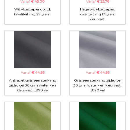
Vanaf
€ 45,00
Vanaf
€ 25,76
Wit vloeipapier op rol,
Hagelwit vloeipapier,
kwaliteit mg 25 gram.
kwaliteit mg 17 gram
kleurvast.
Vanaf
€ 44,95
Vanaf
€ 44,95
Antraciet grijs zeer sterk mg
Grijs zeer sterk mg zijdevloei
zijdevloei 30 grm water - en
30 grm water - en kleurvast.
kleurvast. ±890 vel
±890 vel