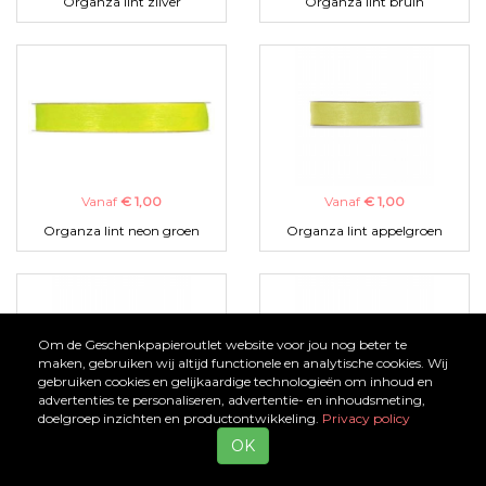
Organza lint zilver
Organza lint bruin
Vanaf
€ 1,00
Vanaf
€ 1,00
Organza lint neon groen
Organza lint appelgroen
Om de Geschenkpapieroutlet website voor jou nog beter te
maken, gebruiken wij altijd functionele en analytische cookies. Wij
gebruiken cookies en gelijkaardige technologieën om inhoud en
advertenties te personaliseren, advertentie- en inhoudsmeting,
doelgroep inzichten en productontwikkeling.
Privacy policy
Vanaf
€ 1,00
Vanaf
€ 1,00
OK
Organza lint zwart
Organza lint turquoise