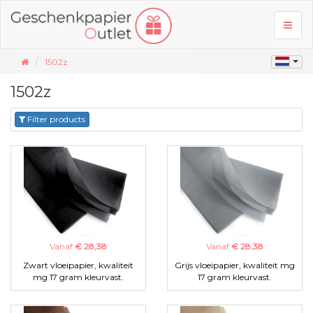
Toggl
naviga
1502z
1502z
Filter products
Vanaf
€ 28,38
Vanaf
€ 28,38
Zwart vloeipapier, kwaliteit
Grijs vloeipapier, kwaliteit mg
mg 17 gram kleurvast.
17 gram kleurvast.