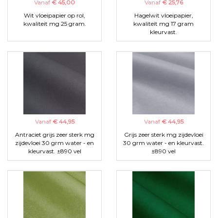
Vanaf
€ 45,00
Vanaf
€ 25,76
Wit vloeipapier op rol,
Hagelwit vloeipapier,
kwaliteit mg 25 gram.
kwaliteit mg 17 gram
kleurvast.
Vanaf
€ 44,95
Vanaf
€ 44,95
Antraciet grijs zeer sterk mg
Grijs zeer sterk mg zijdevloei
zijdevloei 30 grm water - en
30 grm water - en kleurvast.
kleurvast. ±890 vel
±890 vel